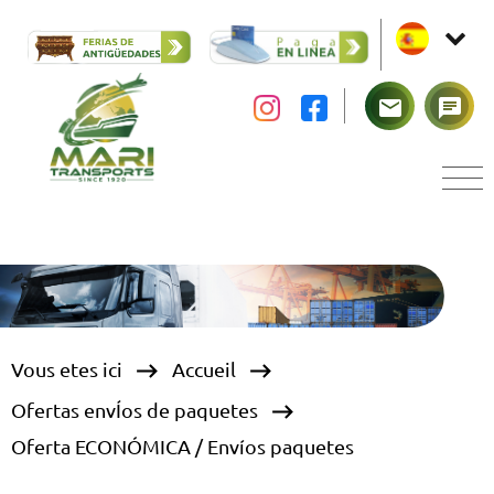
mail
chat
keyboard_backspace
keyboard_backspace
Vous etes ici
Accueil
keyboard_backspace
Ofertas envÍos de paquetes
Oferta ECONÓMICA / Envíos paquetes