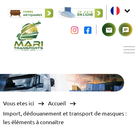
mail
chat
keyboard_backspace
keyboard_backspace
Vous etes ici
Accueil
Import, dédouanement et transport de masques :
les éléments à connaître