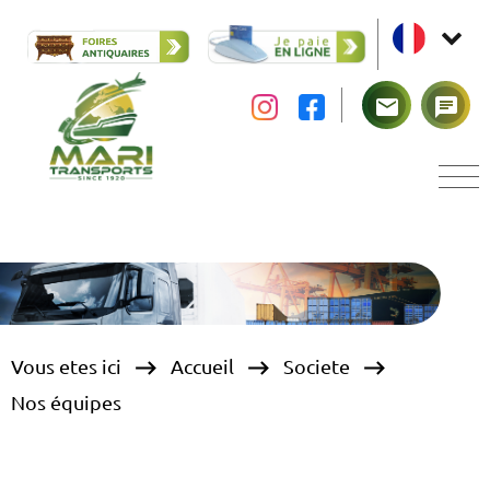
mail
chat
keyboard_backspace
keyboard_backspace
keyboard_backspace
Vous etes ici
Accueil
Societe
Nos équipes