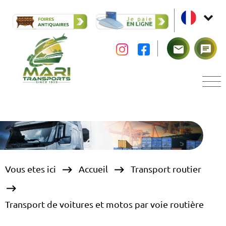
mail
chat
keyboard_backspace
keyboard_backspace
Vous etes ici
Accueil
Transport routier
keyboard_backspace
Transport de voitures et motos par voie routière